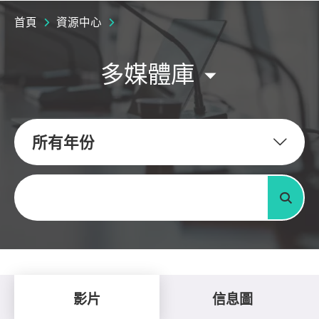
首頁
資源中心
多媒體庫
所有年份
關鍵字
搜尋
影片
信息圖