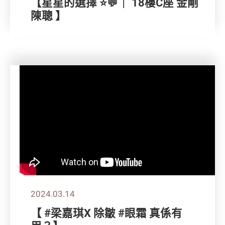
【星星的選擇 ⭐💬｜ 18樓C座 金剛
陳聰 】
2024.03.14
【 #梁嘉琪X 除皺 #眼霜 真係有