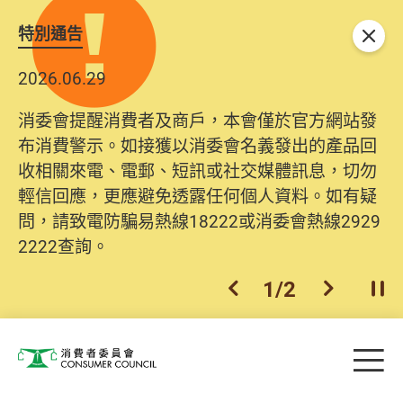
特別通告
關閉
2026.06.29
2025.10.31
消委會提醒消費者及商戶，本會僅於官方網站發
為提升使用者體驗及網絡安全，本會的投訴處理
布消費警示。如接獲以消委會名義發出的產品回
系統已經進行升級及推出新功能。由2025年11月
收相關來電、電郵、短訊或社交媒體訊息，切勿
10日起，消費者需要提供基本聯絡資料（包括姓
輕信回應，更應避免透露任何個人資料。如有疑
名、電郵及電話）註冊帳戶，才可提交投訴、查
問，請致電防騙易熱線18222或消委會熱線2929
詢及建議。所有提交紀錄將清晰整合於帳戶中，
2222查詢。
方便日後作出跟進。
2
/
2
上一個
下一個
開
Skip to main content
目
消費者委員會