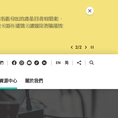
關閉特別通告
。由2025年11月10日起，
交投訴、查詢及建議。所有提交
2
/
2
上一個
下一個
開始/暫停幻燈
Facebook
Instagram
Youtube
抖音
領英
分享到
開啟搜尋框
們
EN
简
資源中心
關於我們