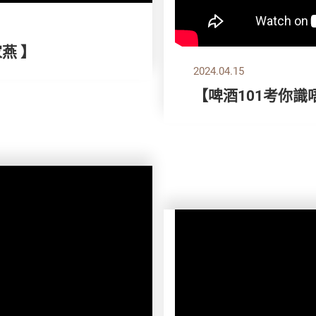
家燕 】
2024.04.15
【啤酒101考你識