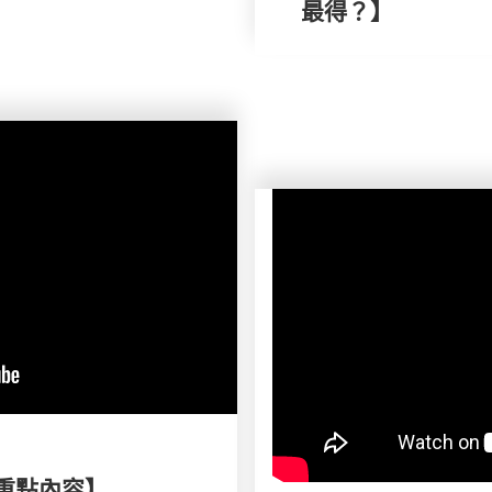
最得？】
刊重點內容】