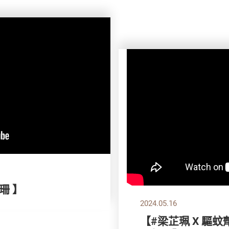
珊 】
2024.05.16
【#梁芷珮 X 驅