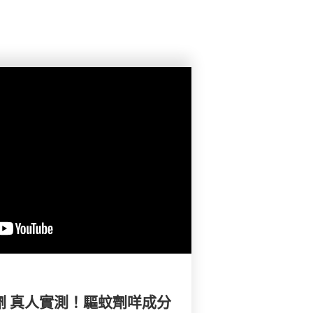
蚊劑 真人實測！驅蚊劑咩成分