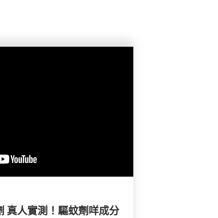
蚊劑 真人實測！驅蚊劑咩成分