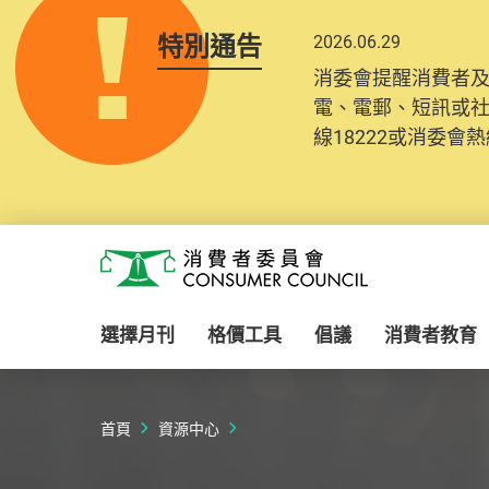
特別通告
2026.06.29
2025.10.31
消委會提醒消費者
為提升使用者體驗及
電、電郵、短訊或
消費者需要提供基
線18222或消委會熱線
紀錄將清晰整合於
Skip to main content
消費者委員會
選擇月刊
格價工具
倡議
消費者教育
首頁
資源中心