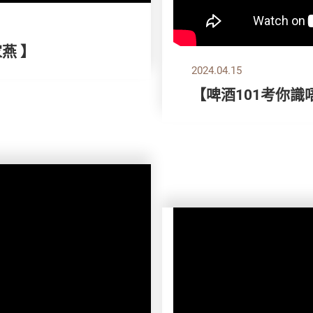
家燕 】
2024.04.15
【啤酒101考你識