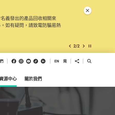
關閉特別通告
會名義發出的產品回收相關來
。由2025年11月10日起，
料。如有疑問，請致電防騙易熱
交投訴、查詢及建議。所有提交
2
/
2
上一個
下一個
開始/暫停幻燈
Facebook
Instagram
Youtube
抖音
領英
分享到
開啟搜尋框
們
EN
简
資源中心
關於我們