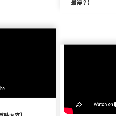
最得？】
刊重點內容】