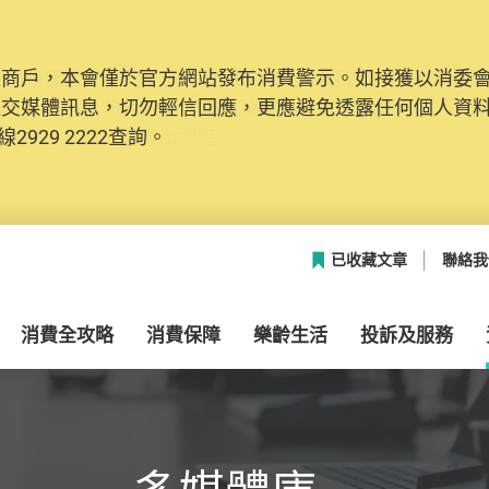
及商戶，本會僅於官方網站發布消費警示。如接獲以消委
網絡安全，本會的投訴處理系統已經進行升級及推出新功能
社交媒體訊息，切勿輕信回應，更應避免透露任何個人資
本聯絡資料（包括姓名、電郵及電話）註冊帳戶，才可提
2929 2222查詢。
帳戶中，方便日後作出跟進。
已收藏文章
聯絡我
消費全攻略
消費保障
樂齡生活
投訴及服務