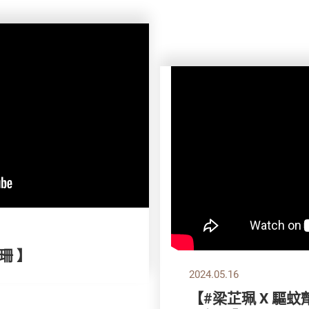
珊 】
2024.05.16
【#梁芷珮 X 驅