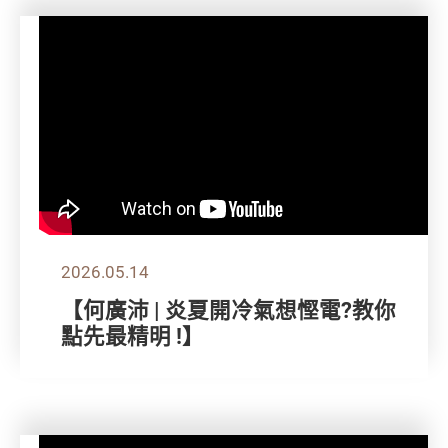
2026.05.14
【何廣沛 | 炎夏開冷氣想慳電?教你
點先最精明 !】