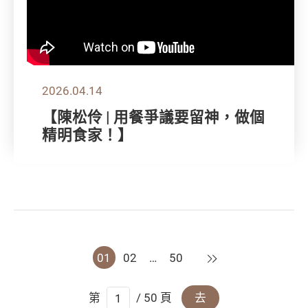
2026.04.14
【陳松伶 | 用餐爭議要留神，做個
精明食家！】
下一頁
01
02
…
50
第
/ 50 頁
去