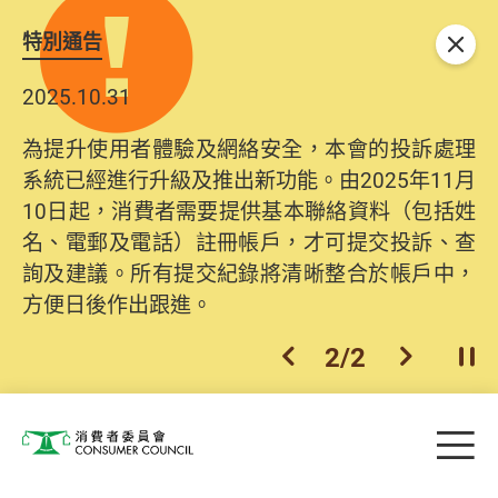
特別通告
關閉
2025.10.31
為提升使用者體驗及網絡安全，本會的投訴處理
系統已經進行升級及推出新功能。由2025年11月
10日起，消費者需要提供基本聯絡資料（包括姓
名、電郵及電話）註冊帳戶，才可提交投訴、查
詢及建議。所有提交紀錄將清晰整合於帳戶中，
方便日後作出跟進。
2
/
2
上一個
下一個
開
Skip to main content
目
消費者委員會