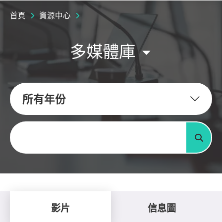
首頁
資源中心
多媒體庫
所有年份
關鍵字
搜尋
影片
信息圖