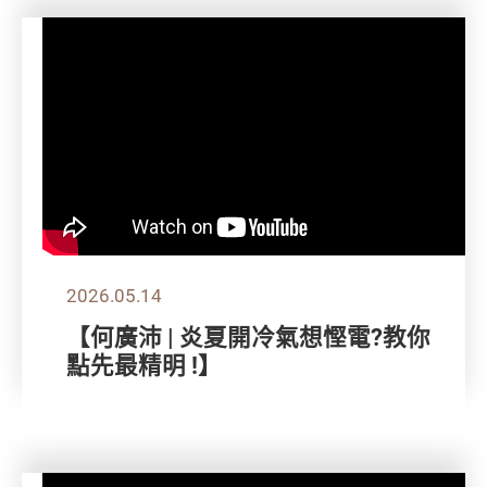
2026.05.14
【何廣沛 | 炎夏開冷氣想慳電?教你
點先最精明 !】