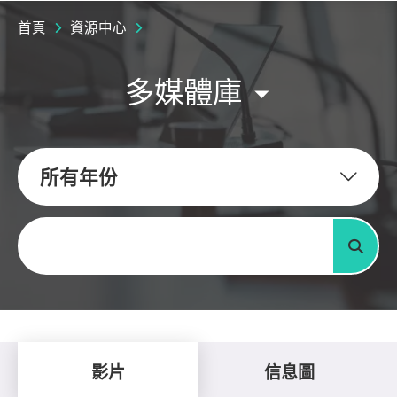
首頁
資源中心
多媒體庫
所有年份
關鍵字
搜尋
影片
信息圖