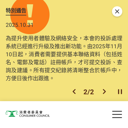
特別通告
關閉
2025.10.31
為提升使用者體驗及網絡安全，本會的投訴處理
系統已經進行升級及推出新功能。由2025年11月
10日起，消費者需要提供基本聯絡資料（包括姓
名、電郵及電話）註冊帳戶，才可提交投訴、查
詢及建議。所有提交紀錄將清晰整合於帳戶中，
方便日後作出跟進。
2
/
2
上一個
下一個
開
Skip to main content
目
消費者委員會