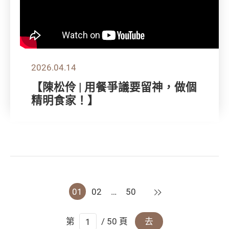
2026.04.14
【陳松伶 | 用餐爭議要留神，做個
精明食家！】
下一頁
01
02
…
50
第
/ 50 頁
去