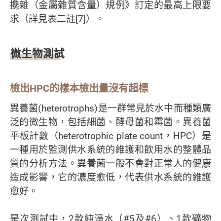
攙雜（金屬雜質含量）規例》訂定的最高上限要
求（詳見表二註[7]）。
微生物測試
檢出HPC的樣本檢出量沒有超標
異養菌(heterotrophs)是一群常見於水中而種類廣
泛的微生物，包括細菌、酵母菌和霉菌。異養菌
平板計數（heterotrophic plate count，HPC）是
一種用於監測供水系統的維護和飲用水的整體品
質的分析方法。異養菌一般不會對正常人的健康
造成影響，它的濃度愈低，代表供水系統的維護
愈好。
是次測試中，2款純淨水（#5及#6）、1款礦物