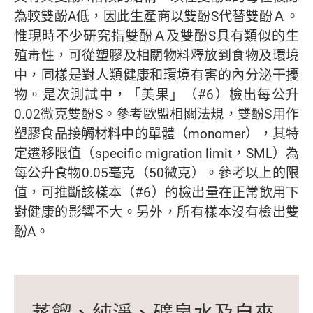
為較雙酚A低，因此生產商以雙酚S代替雙酚Ａ。
惟現時不少研究指雙酚Ａ及雙酚S具有類似的生
殖毒性，可從塑膠及相關物料釋放到食物及環境
中，同樣是對人類健康和環境有害的內分泌干擾
物。是次測試中，「美果」（#6）檢出每公升
0.02微克雙酚S。參考歐盟相關法規，雙酚S用作
塑膠食品接觸材料中的單體（monomer），其特
定遷移限值（specific migration limit，SML）為
每公升食物0.05毫克（50微克）。參考以上的限
值，可推斷該樣本（#6）的檢出量在正常飲用下
對健康的影響不大。另外，所有樣本沒有檢出雙
酚A。
蒸餾、純淨、礦泉水及自來