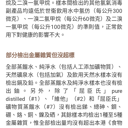
烷及二溴一氯甲烷。樣本間檢出的其他氯氣消毒
副產品均遠低於世衞飲用水中氯仿（每公升300
微克）、一溴二氯甲烷（每公升60微克）及二溴
一氯甲烷（每公升100微克）的準則值，正常飲
用下對健康的影響不大。
部分檢出金屬雜質但沒超標
全部蒸餾水、純淨水（包括人工添加礦物質）、
天然礦泉水（包括加氣）及飲用天然水樣本沒有
檢出鎘及鉛。全部蒸餾水及純淨水樣本也沒有檢
出鈾。另外，除了「屈臣氏」pure
distilled（#1）、「維他」（#2）和「屈臣氏」
礦物質蒸餾水（#7）沒有檢出銻、總砷、鋇、
硼、鉻、銅、鎳及硒，其餘樣本均檢出1種至5種
金屬雜質，惟全部檢出量均沒有超出本港《食物