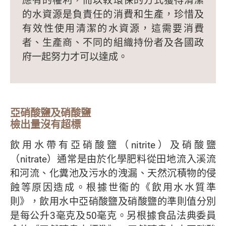
應有的權利，而以較環保的方式獲得清潔
的水資源是負責任的消費和生產，珍惜及
有效性使用清潔的水資源，這需要消費
者、生產商、不同的組織持份者及各國政
府一起努力才可以達成。
亞硝酸鹽及硝酸鹽
檢出量沒有超標
飲用水帶有亞硝酸鹽（nitrite）及硝酸鹽
（nitrate）通常是由於化學肥料從田地流入溪流
和河流、化糞池及污水的洩漏、天然沉積物的侵
蝕等原因造成。根據世衞的《飲用水水質準
則》，飲用水中亞硝酸鹽及硝酸鹽的準則值分別
是每公升3毫克及50毫克。另根據食品法典委員