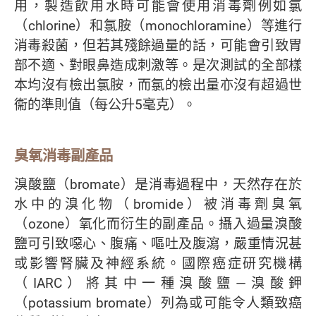
用，製造飲用水時可能會使用消毒劑例如氯
（chlorine）和氯胺（monochloramine）等進行
消毒殺菌，但若其殘餘過量的話，可能會引致胃
部不適、對眼鼻造成刺激等。是次測試的全部樣
本均沒有檢出氯胺，而氯的檢出量亦沒有超過世
衞的準則值（每公升5毫克）。
臭氧消毒副產品
溴酸鹽（bromate）是消毒過程中，天然存在於
水中的溴化物（bromide）被消毒劑臭氧
（ozone）氧化而衍生的副產品。攝入過量溴酸
鹽可引致噁心、腹痛、嘔吐及腹瀉，嚴重情況甚
或影響腎臟及神經系統。國際癌症研究機構
（IARC）將其中一種溴酸鹽—溴酸鉀
（potassium bromate）列為或可能令人類致癌