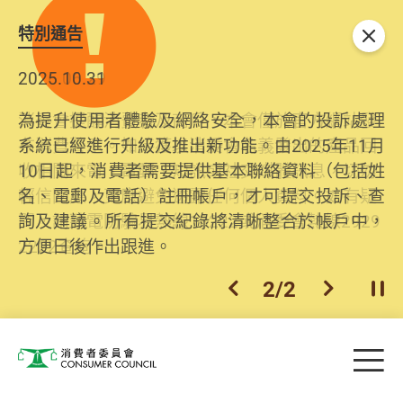
特別通告
關閉
2025.10.31
為提升使用者體驗及網絡安全，本會的投訴處理
系統已經進行升級及推出新功能。由2025年11月
10日起，消費者需要提供基本聯絡資料（包括姓
名、電郵及電話）註冊帳戶，才可提交投訴、查
詢及建議。所有提交紀錄將清晰整合於帳戶中，
方便日後作出跟進。
2
/
2
上一個
下一個
開
Skip to main content
目
消費者委員會