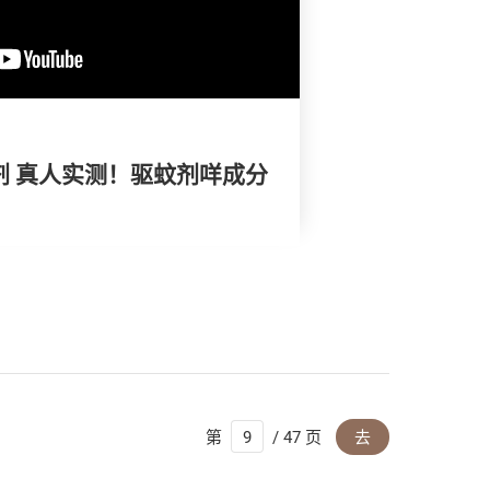
蚊剂 真人实测！驱蚊剂咩成分
第
/ 47 页
去