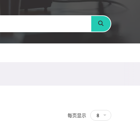
搜寻
每页显示
8