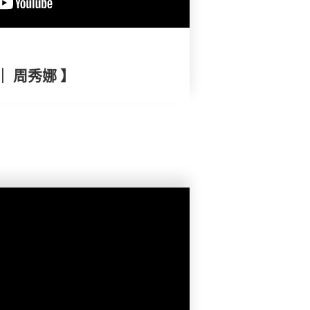
｜ 周秀娜 】