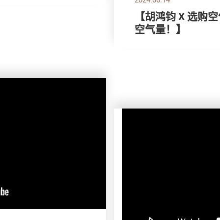
【胡鸿钧 X 选购
空气量！】