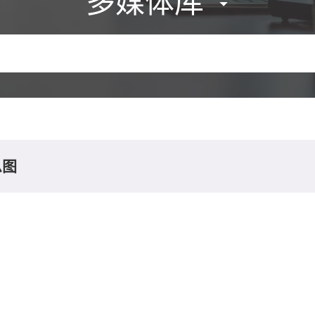
多媒体库
息图