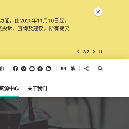
关闭特別通告
。由2025年11月10日起，
交投诉、查询及建议。所有提交
2
/
2
上一个
下一个
开始/暂停幻灯
Facebook
Instagram
Youtube
抖音
领英
分享到
开启搜寻框
们
EN
繁
资源中心
关于我们