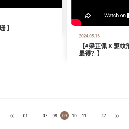
珊 】
2024.05.16
【#梁芷佩 X 驱
最得？】
上一页
下一页
01
…
07
08
09
10
11
…
47