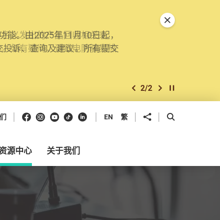
关闭特別通告
。由2025年11月10日起，
交投诉、查询及建议。所有提交
2
/
2
上一个
下一个
开始/暂停幻灯
Facebook
Instagram
Youtube
抖音
领英
分享到
开启搜寻框
们
EN
繁
资源中心
关于我们