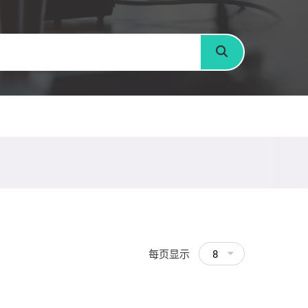
搜寻
每页显示
8