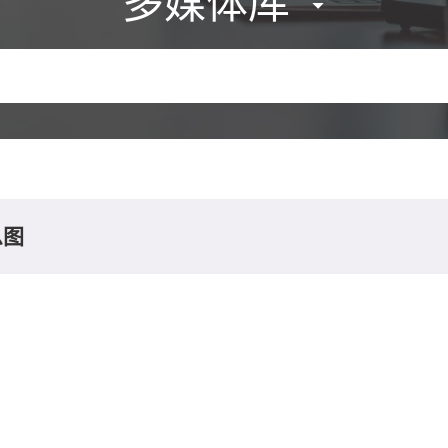
多媒体库
息图