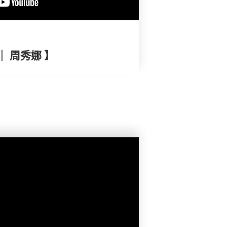
｜ 周秀娜 】