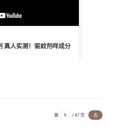
蚊剂 真人实测！驱蚊剂咩成分
第
/ 47 页
去