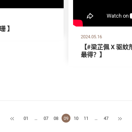
珊 】
2024.05.16
【#梁芷佩 X 驱
最得？】
上一页
下一页
01
…
07
08
09
10
11
…
47