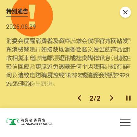
特別通告
关闭
2026.06.29
2025.10.31
消委会提醒消费者及商户，本会仅于官方网站发
为提升使用者体验及网络安全，本会的投诉处理
布消费警示。如接获以消委会名义发出的产品回
系统已经进行升级及推出新功能。由2025年11月
收相关来电、电邮、短讯或社交媒体讯息，切勿
10日起，消费者需要提供基本联络资料（包括姓
轻信回应，更应避免透露任何个人资料。如有疑
名、电邮及电话）注册帐户，才可提交投诉、查
问，请致电防骗易热线18222或消委会热线2929
询及建议。所有提交纪录将清晰整合于帐户中，
2222查询。
方便日后作出跟进。
2
/
2
上一个
下一个
开
Skip to main content
目
消费者委员会