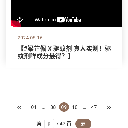
2024.05.16
【#梁芷佩 X 驱蚊剂 真人实测！驱
蚊剂咩成分最得？】
上一页
下一页
01
…
08
09
10
…
47
第
/ 47 页
去