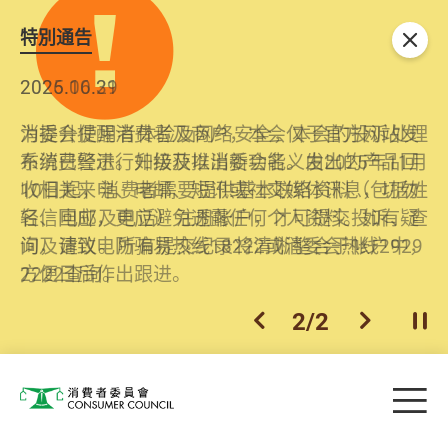
特別通告
关闭
2026.06.29
2025.10.31
消委会提醒消费者及商户，本会仅于官方网站发
为提升使用者体验及网络安全，本会的投诉处理
布消费警示。如接获以消委会名义发出的产品回
系统已经进行升级及推出新功能。由2025年11月
收相关来电、电邮、短讯或社交媒体讯息，切勿
10日起，消费者需要提供基本联络资料（包括姓
轻信回应，更应避免透露任何个人资料。如有疑
名、电邮及电话）注册帐户，才可提交投诉、查
问，请致电防骗易热线18222或消委会热线2929
询及建议。所有提交纪录将清晰整合于帐户中，
2222查询。
方便日后作出跟进。
2
/
2
上一个
下一个
开
Skip to main content
目
消费者委员会