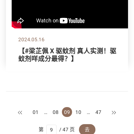
2024.05.16
【#梁芷佩 X 驱蚊剂 真人实测！驱
蚊剂咩成分最得？】
上一页
下一页
01
…
08
09
10
…
47
第
/ 47 页
去