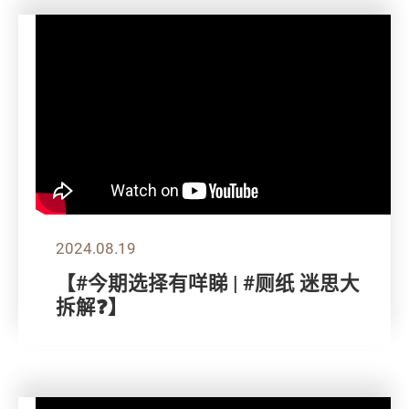
2024.08.19
【#今期选择有咩睇 | #厕纸 迷思大
拆解❓】