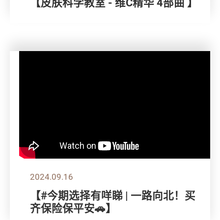
【皮肤科学教室 - 维C精华 4部曲 】
2024.09.16
【#今期选择有咩睇 | 一路向北！买
齐保险保平安🚗】