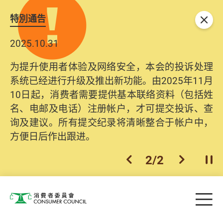
特別通告
关闭
2025.10.31
为提升使用者体验及网络安全，本会的投诉处理
系统已经进行升级及推出新功能。由2025年11月
10日起，消费者需要提供基本联络资料（包括姓
名、电邮及电话）注册帐户，才可提交投诉、查
询及建议。所有提交纪录将清晰整合于帐户中，
方便日后作出跟进。
2
/
2
上一个
下一个
开
Skip to main content
目
消费者委员会