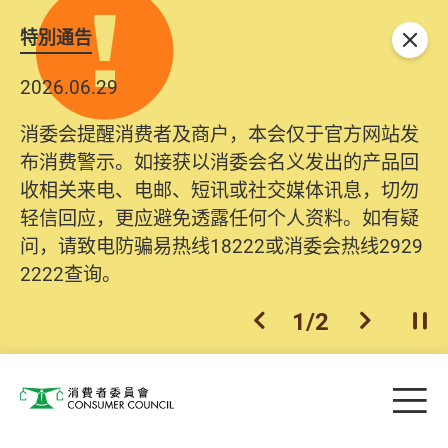
特別通告
关闭
2026.06.29
消委会提醒消费者及商户，本会仅于官方网站发
布消费警示。如接获以消委会名义发出的产品回
收相关来电、电邮、短讯或社交媒体讯息，切勿
轻信回应，更应避免透露任何个人资料。如有疑
问，请致电防骗易热线18222或消委会热线2929
2222查询。
1
/
2
上一个
下一个
开
Skip to main content
目
消费者委员会