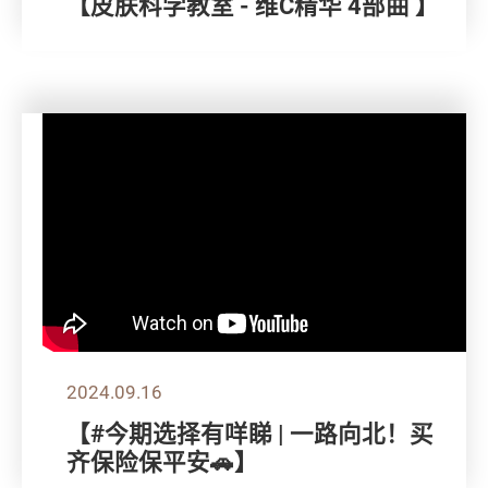
【皮肤科学教室 - 维C精华 4部曲 】
2024.09.16
【#今期选择有咩睇 | 一路向北！买
齐保险保平安🚗】