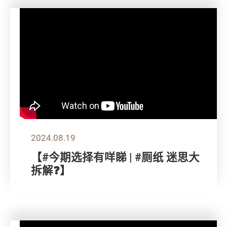
2024.08.19
【#今期选择有咩睇 | #厕纸 迷思大
拆解❓】