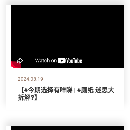
2024.08.19
【#今期选择有咩睇 | #厕纸 迷思大
拆解❓】