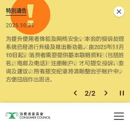
特別通告
关闭
2026.06.29
2025.10.31
消委会提醒消费者及商户，本会仅于官方网站发
为提升使用者体验及网络安全，本会的投诉处理
布消费警示。如接获以消委会名义发出的产品回
系统已经进行升级及推出新功能。由2025年11月
收相关来电、电邮、短讯或社交媒体讯息，切勿
10日起，消费者需要提供基本联络资料（包括姓
轻信回应，更应避免透露任何个人资料。如有疑
名、电邮及电话）注册帐户，才可提交投诉、查
问，请致电防骗易热线18222或消委会热线2929
询及建议。所有提交纪录将清晰整合于帐户中，
2222查询。
方便日后作出跟进。
2
/
2
上一个
下一个
开
Skip to main content
目
消费者委员会