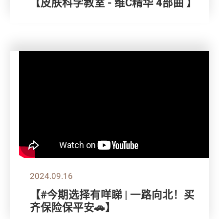
【皮肤科学教室 - 维C精华 4部曲 】
2024.09.16
【#今期选择有咩睇 | 一路向北！买
齐保险保平安🚗】