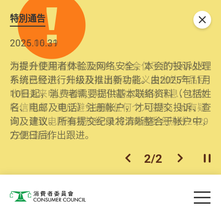
特別通告
关闭
2026.06.29
2025.10.31
消委会提醒消费者及商户，本会仅于官方网站发
为提升使用者体验及网络安全，本会的投诉处理
布消费警示。如接获以消委会名义发出的产品回
系统已经进行升级及推出新功能。由2025年11月
收相关来电、电邮、短讯或社交媒体讯息，切勿
10日起，消费者需要提供基本联络资料（包括姓
轻信回应，更应避免透露任何个人资料。如有疑
名、电邮及电话）注册帐户，才可提交投诉、查
问，请致电防骗易热线18222或消委会热线2929
询及建议。所有提交纪录将清晰整合于帐户中，
2222查询。
方便日后作出跟进。
2
/
2
上一个
下一个
开
Skip to main content
目
消费者委员会