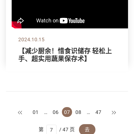
2024.10.15
【减少厨余！惜食识储存 轻松上
手、超实用蔬果保存术】
上一页
下一页
01
…
06
07
08
…
47
第
/ 47 页
去