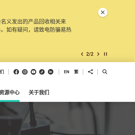
关闭特別通告
会名义发出的产品回收相关来
。由2025年11月10日起，
料。如有疑问，请致电防骗易热
交投诉、查询及建议。所有提交
2
/
2
上一个
下一个
开始/暂停幻灯
Facebook
Instagram
Youtube
抖音
领英
分享到
开启搜寻框
们
EN
繁
资源中心
关于我们