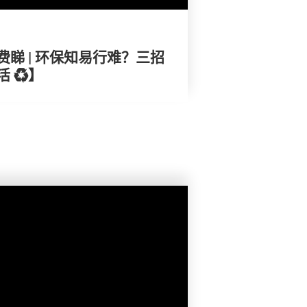
睇 | 环保知易行难？三招
 ♻️】