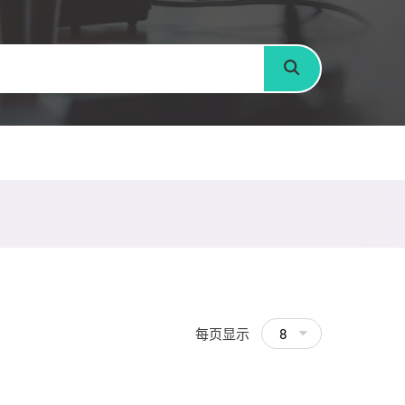
搜寻
每页显示
8