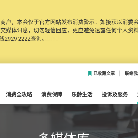
及商户，本会仅于官方网站发布消费警示。如接获以消委
网络安全，本会的投诉处理系统已经进行升级及推出新功能
社交媒体讯息，切勿轻信回应，更应避免透露任何个人资
本联络资料（包括姓名、电邮及电话）注册帐户，才可提
2929 2222查询。
帐户中，方便日后作出跟进。
已收藏文章
联络我
消费全攻略
消费保障
乐龄生活
投诉及服务