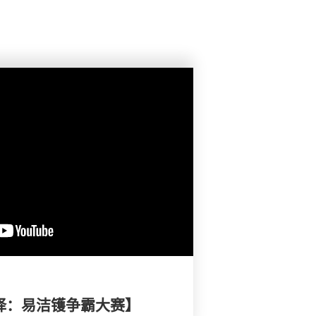
选择：易洁镬争霸大赛】