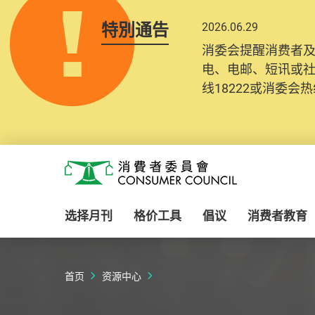
特別通告
2026.06.29
2025.10.31
消委会提醒消费者
为提升使用者体验及
电、电邮、短讯或
消费者需要提供基
线18222或消委会热线
纪录将清晰整合于
Skip to main content
消费者委员会
选择月刊
格价工具
倡议
消费者教育
首页
资源中心