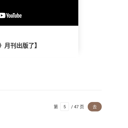
》月刊出版了】
第
/ 47 页
去