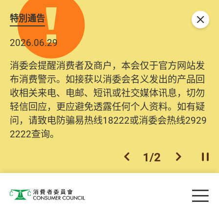
特別通告
关闭
2026.06.29
2025.10.31
消委会提醒消费者及商户，本会仅于官方网站发
为提升使用者体验及网络安全，本会的投诉处理
布消费警示。如接获以消委会名义发出的产品回
系统已经进行升级及推出新功能。由2025年11月
收相关来电、电邮、短讯或社交媒体讯息，切勿
10日起，消费者需要提供基本联络资料（包括姓
轻信回应，更应避免透露任何个人资料。如有疑
名、电邮及电话）注册帐户，才可提交投诉、查
问，请致电防骗易热线18222或消委会热线2929
询及建议。所有提交纪录将清晰整合于帐户中，
2222查询。
方便日后作出跟进。
2
/
2
上一个
下一个
开
Skip to main content
目
消费者委员会