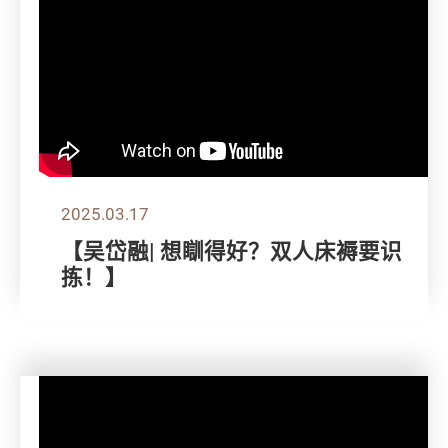
2025.03.17
【吴岱融| 想瞓得好？双人床褥要识
拣！】