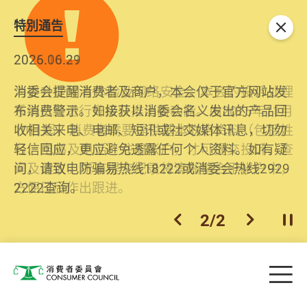
特別通告
关闭
2026.06.29
2025.10.31
消委会提醒消费者及商户，本会仅于官方网站发
为提升使用者体验及网络安全，本会的投诉处理
布消费警示。如接获以消委会名义发出的产品回
系统已经进行升级及推出新功能。由2025年11月
收相关来电、电邮、短讯或社交媒体讯息，切勿
10日起，消费者需要提供基本联络资料（包括姓
轻信回应，更应避免透露任何个人资料。如有疑
名、电邮及电话）注册帐户，才可提交投诉、查
问，请致电防骗易热线18222或消委会热线2929
询及建议。所有提交纪录将清晰整合于帐户中，
2222查询。
方便日后作出跟进。
2
/
2
上一个
下一个
开
Skip to main content
目
消费者委员会