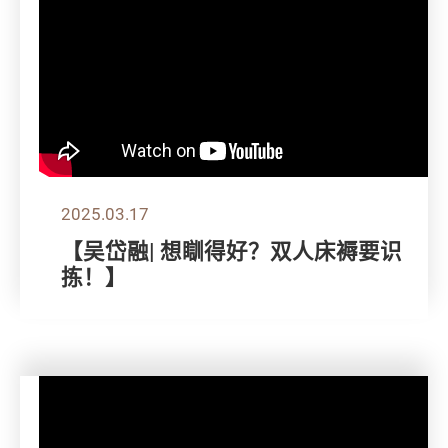
2025.03.17
【吴岱融| 想瞓得好？双人床褥要识
拣！】