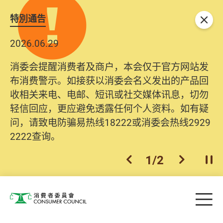
特別通告
关闭
2026.06.29
消委会提醒消费者及商户，本会仅于官方网站发
布消费警示。如接获以消委会名义发出的产品回
收相关来电、电邮、短讯或社交媒体讯息，切勿
轻信回应，更应避免透露任何个人资料。如有疑
问，请致电防骗易热线18222或消委会热线2929
2222查询。
1
/
2
上一个
下一个
开
Skip to main content
目
消费者委员会