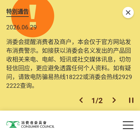
特別通告
关闭
2026.06.29
消委会提醒消费者及商户，本会仅于官方网站发
布消费警示。如接获以消委会名义发出的产品回
收相关来电、电邮、短讯或社交媒体讯息，切勿
轻信回应，更应避免透露任何个人资料。如有疑
问，请致电防骗易热线18222或消委会热线2929
2222查询。
1
/
2
上一个
下一个
开
Skip to main content
目
消费者委员会