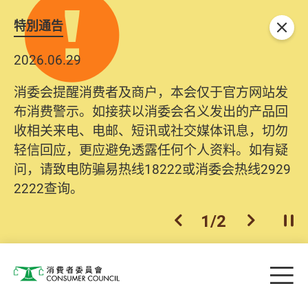
特別通告
关闭
2026.06.29
消委会提醒消费者及商户，本会仅于官方网站发
布消费警示。如接获以消委会名义发出的产品回
收相关来电、电邮、短讯或社交媒体讯息，切勿
轻信回应，更应避免透露任何个人资料。如有疑
问，请致电防骗易热线18222或消委会热线2929
2222查询。
1
/
2
上一个
下一个
开
Skip to main content
目
消费者委员会