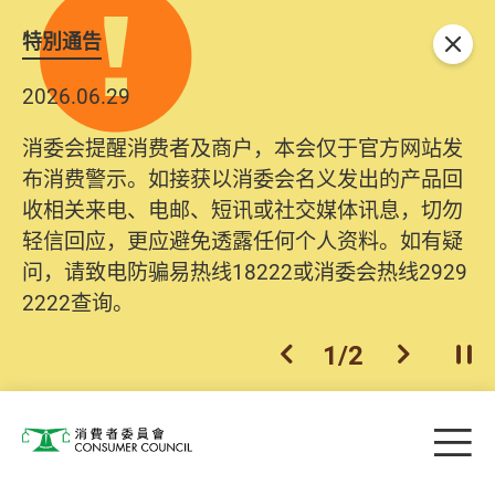
特別通告
关闭
2026.06.29
消委会提醒消费者及商户，本会仅于官方网站发
布消费警示。如接获以消委会名义发出的产品回
收相关来电、电邮、短讯或社交媒体讯息，切勿
轻信回应，更应避免透露任何个人资料。如有疑
问，请致电防骗易热线18222或消委会热线2929
2222查询。
1
/
2
上一个
下一个
开
Skip to main content
目
消费者委员会