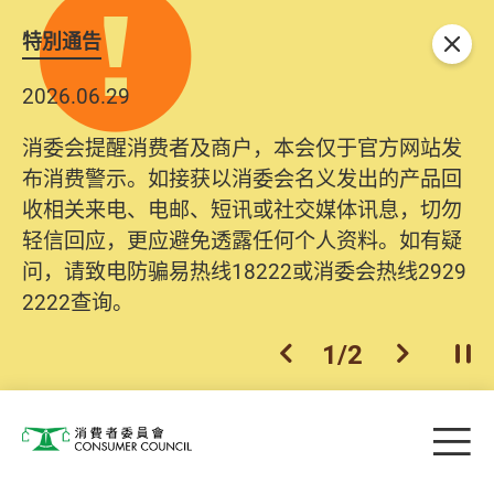
特別通告
关闭
2026.06.29
消委会提醒消费者及商户，本会仅于官方网站发
布消费警示。如接获以消委会名义发出的产品回
收相关来电、电邮、短讯或社交媒体讯息，切勿
轻信回应，更应避免透露任何个人资料。如有疑
问，请致电防骗易热线18222或消委会热线2929
2222查询。
1
/
2
上一个
下一个
开
Skip to main content
目
消费者委员会