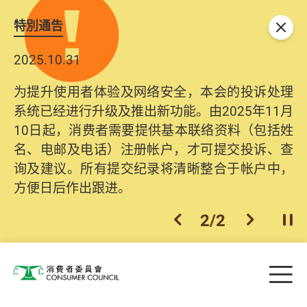
特別通告
关闭
2025.10.31
为提升使用者体验及网络安全，本会的投诉处理
系统已经进行升级及推出新功能。由2025年11月
10日起，消费者需要提供基本联络资料（包括姓
名、电邮及电话）注册帐户，才可提交投诉、查
询及建议。所有提交纪录将清晰整合于帐户中，
方便日后作出跟进。
2
/
2
上一个
下一个
开
Skip to main content
目
消费者委员会