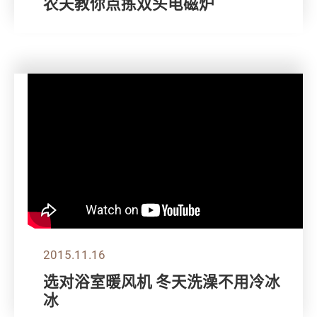
农夫教你点拣双头电磁炉
2015.11.16
选对浴室暖风机 冬天洗澡不用冷冰
冰