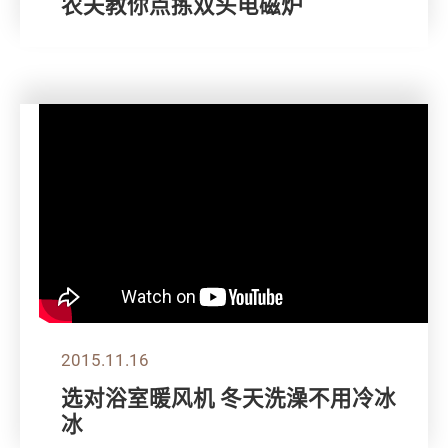
农夫教你点拣双头电磁炉
2015.11.16
选对浴室暖风机 冬天洗澡不用冷冰
冰