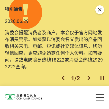
特別通告
关闭
2026.06.29
2025.10.31
消委会提醒消费者及商户，本会仅于官方网站发
为提升使用者体验及网络安全，本会的投诉处理
布消费警示。如接获以消委会名义发出的产品回
系统已经进行升级及推出新功能。由2025年11月
收相关来电、电邮、短讯或社交媒体讯息，切勿
10日起，消费者需要提供基本联络资料（包括姓
轻信回应，更应避免透露任何个人资料。如有疑
名、电邮及电话）注册帐户，才可提交投诉、查
问，请致电防骗易热线18222或消委会热线2929
询及建议。所有提交纪录将清晰整合于帐户中，
2222查询。
方便日后作出跟进。
2
/
2
上一个
下一个
开
Skip to main content
目
消费者委员会