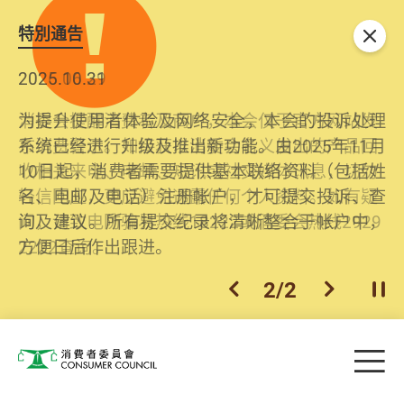
特別通告
关闭
2026.06.29
2025.10.31
消委会提醒消费者及商户，本会仅于官方网站发
为提升使用者体验及网络安全，本会的投诉处理
布消费警示。如接获以消委会名义发出的产品回
系统已经进行升级及推出新功能。由2025年11月
收相关来电、电邮、短讯或社交媒体讯息，切勿
10日起，消费者需要提供基本联络资料（包括姓
轻信回应，更应避免透露任何个人资料。如有疑
名、电邮及电话）注册帐户，才可提交投诉、查
问，请致电防骗易热线18222或消委会热线2929
询及建议。所有提交纪录将清晰整合于帐户中，
2222查询。
方便日后作出跟进。
2
/
2
上一个
下一个
开
Skip to main content
目
消费者委员会