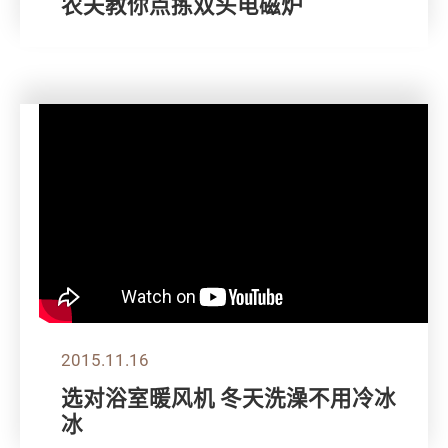
农夫教你点拣双头电磁炉
2015.11.16
选对浴室暖风机 冬天洗澡不用冷冰
冰