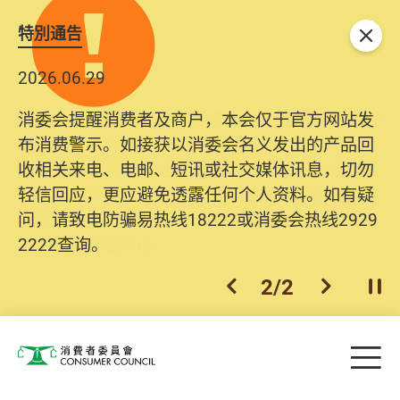
特別通告
关闭
2026.06.29
2025.10.31
消委会提醒消费者及商户，本会仅于官方网站发
为提升使用者体验及网络安全，本会的投诉处理
布消费警示。如接获以消委会名义发出的产品回
系统已经进行升级及推出新功能。由2025年11月
收相关来电、电邮、短讯或社交媒体讯息，切勿
10日起，消费者需要提供基本联络资料（包括姓
轻信回应，更应避免透露任何个人资料。如有疑
名、电邮及电话）注册帐户，才可提交投诉、查
问，请致电防骗易热线18222或消委会热线2929
询及建议。所有提交纪录将清晰整合于帐户中，
2222查询。
方便日后作出跟进。
2
/
2
上一个
下一个
开
Skip to main content
目
消费者委员会