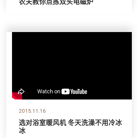
农夫教你点拣双头电磁炉
2015.11.16
选对浴室暖风机 冬天洗澡不用冷冰
冰