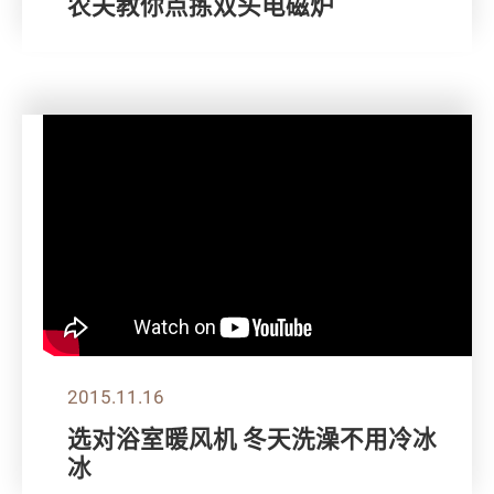
农夫教你点拣双头电磁炉
2015.11.16
选对浴室暖风机 冬天洗澡不用冷冰
冰