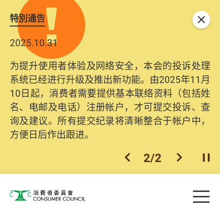
特別通告
关闭
2025.10.31
为提升使用者体验及网络安全，本会的投诉处理
系统已经进行升级及推出新功能。由2025年11月
10日起，消费者需要提供基本联络资料（包括姓
名、电邮及电话）注册帐户，才可提交投诉、查
询及建议。所有提交纪录将清晰整合于帐户中，
方便日后作出跟进。
2
/
2
上一个
下一个
开
Skip to main content
目
消费者委员会