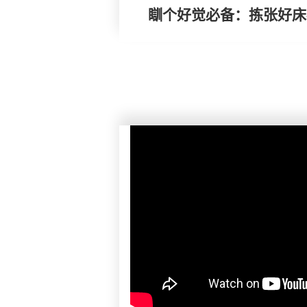
瞓个好觉必备：拣张好床