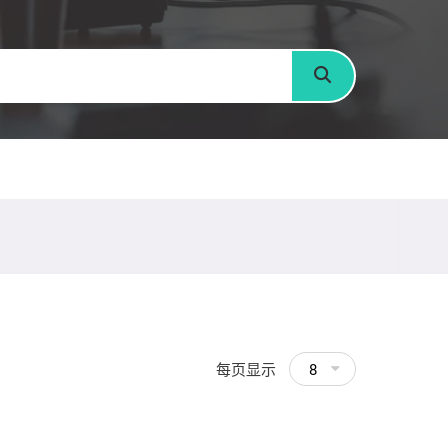
搜寻
每页显示
8