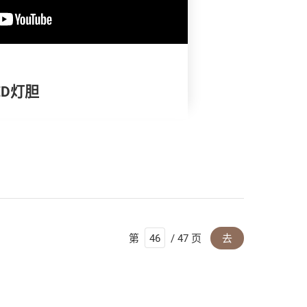
LED灯胆
第
/ 47 页
去