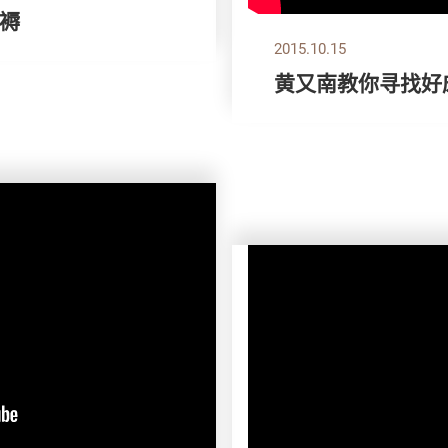
褥
2015.10.15
黄又南教你寻找好