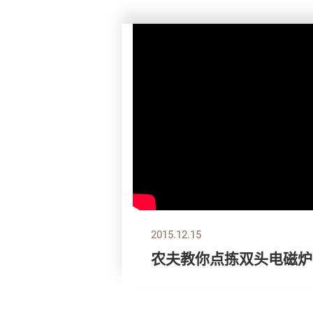
2015.12.15
农夫教你点拣双头电磁炉