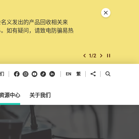
关闭特別通告
会名义发出的产品回收相关来
料。如有疑问，请致电防骗易热
1
/
2
上一个
下一个
开始/暂停幻灯
Facebook
Instagram
Youtube
抖音
领英
分享到
开启搜寻框
们
EN
繁
资源中心
关于我们