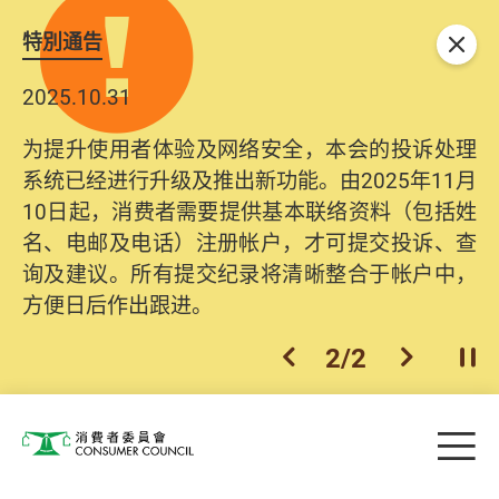
特別通告
关闭
2025.10.31
为提升使用者体验及网络安全，本会的投诉处理
系统已经进行升级及推出新功能。由2025年11月
10日起，消费者需要提供基本联络资料（包括姓
名、电邮及电话）注册帐户，才可提交投诉、查
询及建议。所有提交纪录将清晰整合于帐户中，
方便日后作出跟进。
2
/
2
上一个
下一个
开
Skip to main content
目
消费者委员会