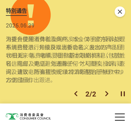
特別通告
关闭
2026.06.29
2025.10.31
消委会提醒消费者及商户，本会仅于官方网站发
为提升使用者体验及网络安全，本会的投诉处理
布消费警示。如接获以消委会名义发出的产品回
系统已经进行升级及推出新功能。由2025年11月
收相关来电、电邮、短讯或社交媒体讯息，切勿
10日起，消费者需要提供基本联络资料（包括姓
轻信回应，更应避免透露任何个人资料。如有疑
名、电邮及电话）注册帐户，才可提交投诉、查
问，请致电防骗易热线18222或消委会热线2929
询及建议。所有提交纪录将清晰整合于帐户中，
2222查询。
方便日后作出跟进。
2
/
2
上一个
下一个
开
Skip to main content
目
消费者委员会