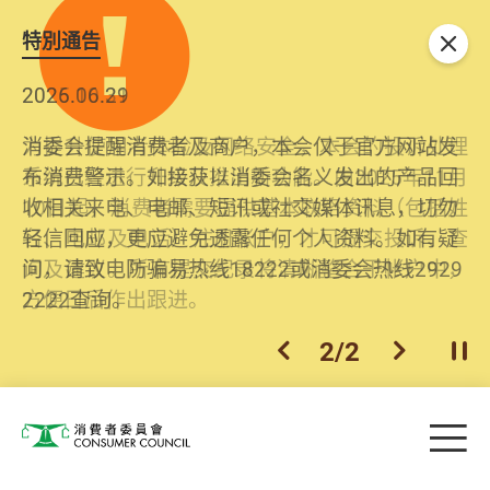
特別通告
关闭
2026.06.29
2025.10.31
消委会提醒消费者及商户，本会仅于官方网站发
为提升使用者体验及网络安全，本会的投诉处理
布消费警示。如接获以消委会名义发出的产品回
系统已经进行升级及推出新功能。由2025年11月
收相关来电、电邮、短讯或社交媒体讯息，切勿
10日起，消费者需要提供基本联络资料（包括姓
轻信回应，更应避免透露任何个人资料。如有疑
名、电邮及电话）注册帐户，才可提交投诉、查
问，请致电防骗易热线18222或消委会热线2929
询及建议。所有提交纪录将清晰整合于帐户中，
2222查询。
方便日后作出跟进。
2
/
2
上一个
下一个
开
Skip to main content
目
消费者委员会