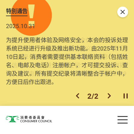
特別通告
关闭
2025.10.31
为提升使用者体验及网络安全，本会的投诉处理
系统已经进行升级及推出新功能。由2025年11月
10日起，消费者需要提供基本联络资料（包括姓
名、电邮及电话）注册帐户，才可提交投诉、查
询及建议。所有提交纪录将清晰整合于帐户中，
方便日后作出跟进。
2
/
2
上一个
下一个
开
Skip to main content
目
消费者委员会