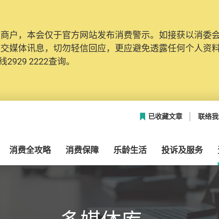
及商户，本会仅于官方网站发布消费警示。如接获以消委
网络安全，本会的投诉处理系统已经进行升级及推出新功能
社交媒体讯息，切勿轻信回应，更应避免透露任何个人资
本联络资料（包括姓名、电邮及电话）注册帐户，才可提
2929 2222查询。
帐户中，方便日后作出跟进。
已收藏文章
联络我
消费全攻略
消费保障
乐龄生活
投诉及服务