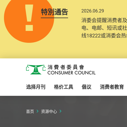
特別通告
2026.06.29
2025.10.31
消委会提醒消费者
为提升使用者体验及
电、电邮、短讯或
消费者需要提供基
线18222或消委会热线
纪录将清晰整合于
Skip to main content
消费者委员会
选择月刊
格价工具
倡议
消费者教育
首页
资源中心