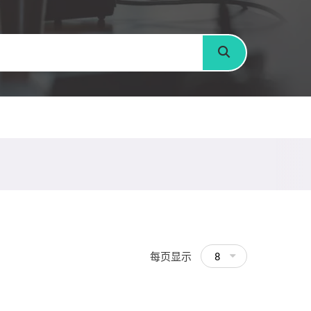
搜寻
每页显示
8