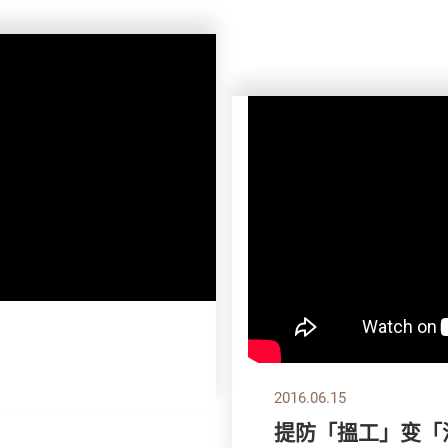
2016.06.15
提防「搵工」变「