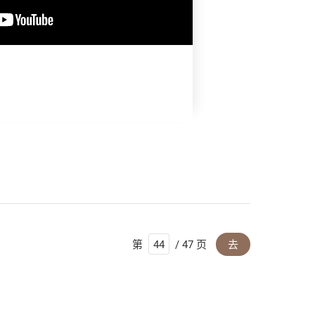
第
/ 47 页
去