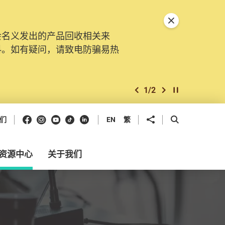
关闭特別通告
会名义发出的产品回收相关来
。由2025年11月10日起，
料。如有疑问，请致电防骗易热
交投诉、查询及建议。所有提交
2
/
2
上一个
下一个
开始/暂停幻灯
Facebook
Instagram
Youtube
抖音
领英
分享到
开启搜寻框
们
EN
繁
资源中心
关于我们