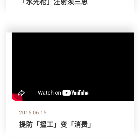
「水光枪」注射须三思
2016.06.15
提防「搵工」变「消费」