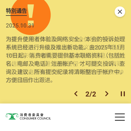
特別通告
关闭
2026.06.29
2025.10.31
消委会提醒消费者及商户，本会仅于官方网站发
为提升使用者体验及网络安全，本会的投诉处理
布消费警示。如接获以消委会名义发出的产品回
系统已经进行升级及推出新功能。由2025年11月
收相关来电、电邮、短讯或社交媒体讯息，切勿
10日起，消费者需要提供基本联络资料（包括姓
轻信回应，更应避免透露任何个人资料。如有疑
名、电邮及电话）注册帐户，才可提交投诉、查
问，请致电防骗易热线18222或消委会热线2929
询及建议。所有提交纪录将清晰整合于帐户中，
2222查询。
方便日后作出跟进。
2
/
2
上一个
下一个
开
Skip to main content
目
消费者委员会