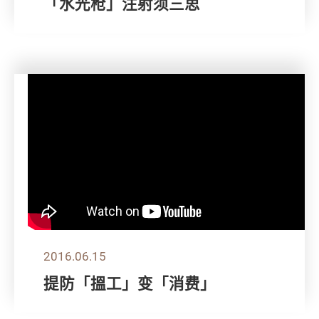
「水光枪」注射须三思
2016.06.15
提防「搵工」变「消费」