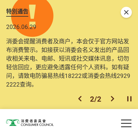
特別通告
关闭
2026.06.29
2025.10.31
消委会提醒消费者及商户，本会仅于官方网站发
为提升使用者体验及网络安全，本会的投诉处理
布消费警示。如接获以消委会名义发出的产品回
系统已经进行升级及推出新功能。由2025年11月
收相关来电、电邮、短讯或社交媒体讯息，切勿
10日起，消费者需要提供基本联络资料（包括姓
轻信回应，更应避免透露任何个人资料。如有疑
名、电邮及电话）注册帐户，才可提交投诉、查
问，请致电防骗易热线18222或消委会热线2929
询及建议。所有提交纪录将清晰整合于帐户中，
2222查询。
方便日后作出跟进。
2
/
2
上一个
下一个
开
Skip to main content
目
消费者委员会