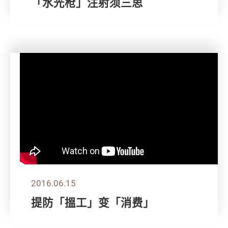
「水光枪」注射须三思
2016.06.15
提防「搵工」变「消费」