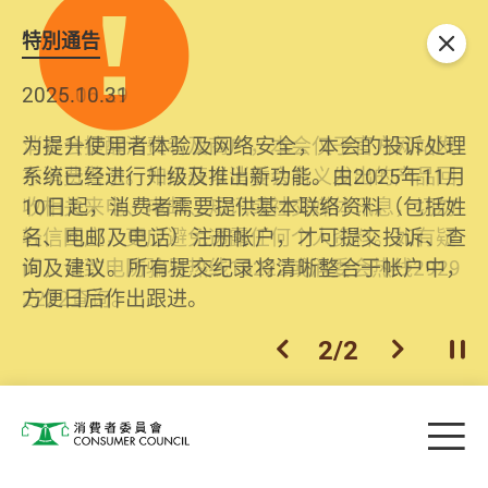
特別通告
关闭
2026.06.29
2025.10.31
消委会提醒消费者及商户，本会仅于官方网站发
为提升使用者体验及网络安全，本会的投诉处理
布消费警示。如接获以消委会名义发出的产品回
系统已经进行升级及推出新功能。由2025年11月
收相关来电、电邮、短讯或社交媒体讯息，切勿
10日起，消费者需要提供基本联络资料（包括姓
轻信回应，更应避免透露任何个人资料。如有疑
名、电邮及电话）注册帐户，才可提交投诉、查
问，请致电防骗易热线18222或消委会热线2929
询及建议。所有提交纪录将清晰整合于帐户中，
2222查询。
方便日后作出跟进。
2
/
2
上一个
下一个
开
Skip to main content
目
消费者委员会