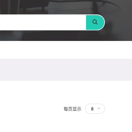
搜寻
每页显示
8