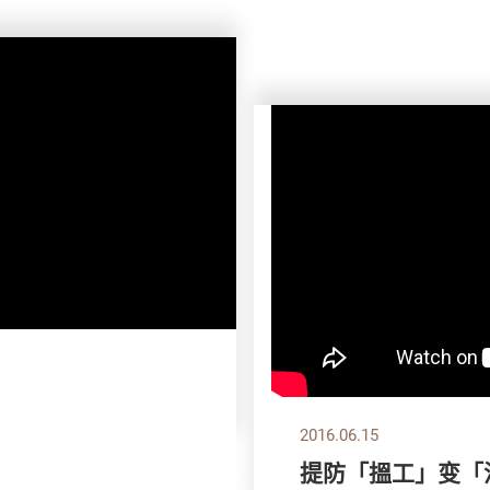
2016.06.15
提防「搵工」变「