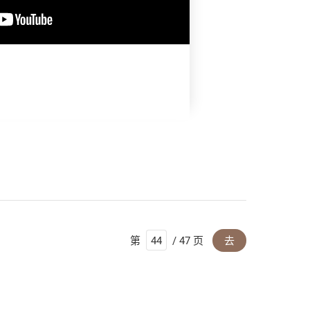
第
/ 47 页
去