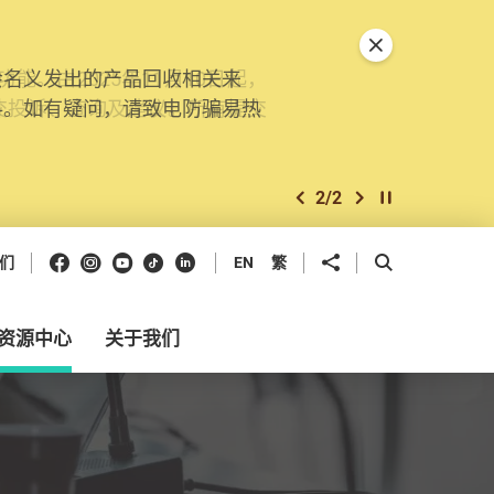
关闭特別通告
。由2025年11月10日起，
交投诉、查询及建议。所有提交
2
/
2
上一个
下一个
开始/暂停幻灯
Facebook
Instagram
Youtube
抖音
领英
分享到
开启搜寻框
们
EN
繁
资源中心
关于我们