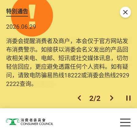
特別通告
关闭
2026.06.29
2025.10.31
消委会提醒消费者及商户，本会仅于官方网站发
为提升使用者体验及网络安全，本会的投诉处理
布消费警示。如接获以消委会名义发出的产品回
系统已经进行升级及推出新功能。由2025年11月
收相关来电、电邮、短讯或社交媒体讯息，切勿
10日起，消费者需要提供基本联络资料（包括姓
轻信回应，更应避免透露任何个人资料。如有疑
名、电邮及电话）注册帐户，才可提交投诉、查
问，请致电防骗易热线18222或消委会热线2929
询及建议。所有提交纪录将清晰整合于帐户中，
2222查询。
方便日后作出跟进。
2
/
2
上一个
下一个
开
Skip to main content
目
消费者委员会