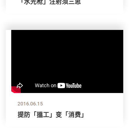
「水光枪」注射须三思
2016.06.15
提防「搵工」变「消费」