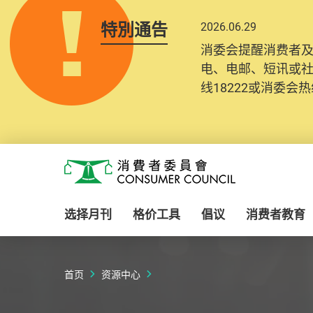
特別通告
2026.06.29
2025.10.31
消委会提醒消费者
为提升使用者体验及
电、电邮、短讯或
消费者需要提供基
线18222或消委会热线
纪录将清晰整合于
Skip to main content
消费者委员会
选择月刊
格价工具
倡议
消费者教育
首页
资源中心