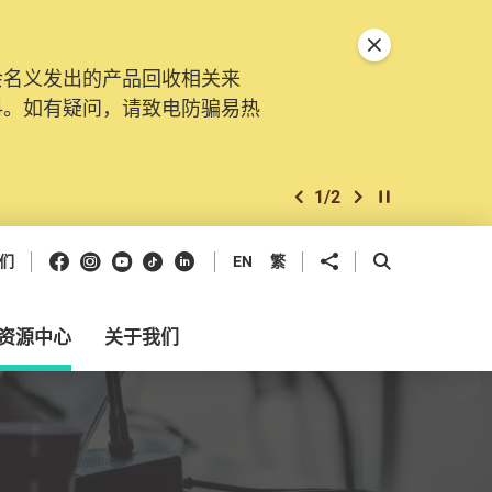
关闭特別通告
会名义发出的产品回收相关来
。由2025年11月10日起，
料。如有疑问，请致电防骗易热
交投诉、查询及建议。所有提交
2
/
2
上一个
下一个
开始/暂停幻灯
Facebook
Instagram
Youtube
抖音
领英
分享到
开启搜寻框
们
EN
繁
资源中心
关于我们