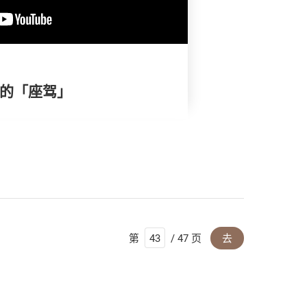
全的「座驾」
第
/ 47 页
去