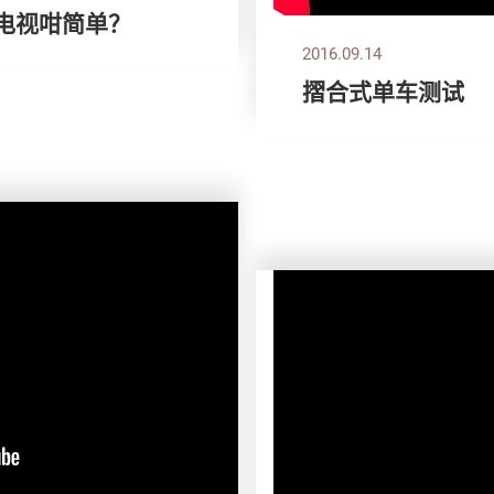
 点止电视咁简单？
2016.09.14
摺合式单车测试