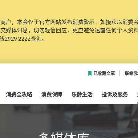
及商户，本会仅于官方网站发布消费警示。如接获以消委
网络安全，本会的投诉处理系统已经进行升级及推出新功能
社交媒体讯息，切勿轻信回应，更应避免透露任何个人资
本联络资料（包括姓名、电邮及电话）注册帐户，才可提
2929 2222查询。
帐户中，方便日后作出跟进。
已收藏文章
联络我
消费全攻略
消费保障
乐龄生活
投诉及服务