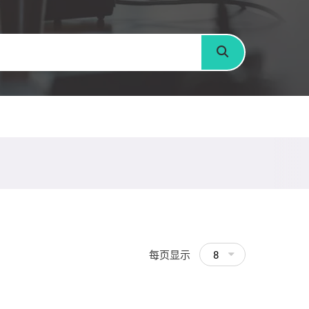
搜寻
每页显示
8