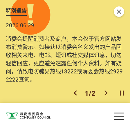
特別通告
关闭
2026.06.29
2025.10.31
消委会提醒消费者及商户，本会仅于官方网站发
为提升使用者体验及网络安全，本会的投诉处理
布消费警示。如接获以消委会名义发出的产品回
系统已经进行升级及推出新功能。由2025年11月
收相关来电、电邮、短讯或社交媒体讯息，切勿
10日起，消费者需要提供基本联络资料（包括姓
轻信回应，更应避免透露任何个人资料。如有疑
名、电邮及电话）注册帐户，才可提交投诉、查
问，请致电防骗易热线18222或消委会热线2929
询及建议。所有提交纪录将清晰整合于帐户中，
2222查询。
方便日后作出跟进。
2
/
2
上一个
下一个
开
Skip to main content
目
消费者委员会