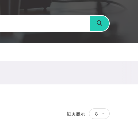
搜寻
每页显示
8