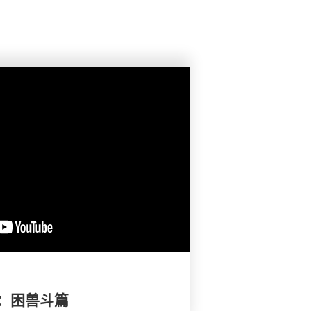
：困兽斗篇