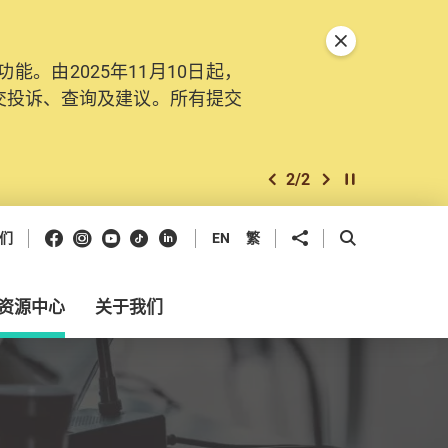
关闭特別通告
。由2025年11月10日起，
交投诉、查询及建议。所有提交
2
/
2
上一个
下一个
开始/暂停幻灯
Facebook
Instagram
Youtube
抖音
领英
分享到
开启搜寻框
们
EN
繁
资源中心
关于我们