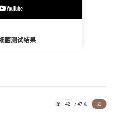
细菌测试结果
第
/ 47 页
去