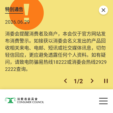
特別通告
关闭
2026.06.29
2025.10.31
消委会提醒消费者及商户，本会仅于官方网站发
为提升使用者体验及网络安全，本会的投诉处理
布消费警示。如接获以消委会名义发出的产品回
系统已经进行升级及推出新功能。由2025年11月
收相关来电、电邮、短讯或社交媒体讯息，切勿
10日起，消费者需要提供基本联络资料（包括姓
轻信回应，更应避免透露任何个人资料。如有疑
名、电邮及电话）注册帐户，才可提交投诉、查
问，请致电防骗易热线18222或消委会热线2929
询及建议。所有提交纪录将清晰整合于帐户中，
2222查询。
方便日后作出跟进。
2
/
2
上一个
下一个
开
Skip to main content
目
消费者委员会