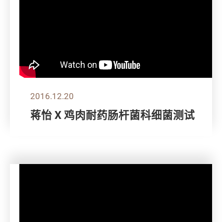
2016.12.20
蒋怡 X 鸡肉耐药肠杆菌科细菌测试