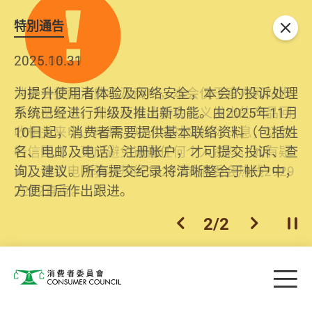
特別通告
关闭
2026.06.29
2025.10.31
消委会提醒消费者及商户，本会仅于官方网站发
为提升使用者体验及网络安全，本会的投诉处理
布消费警示。如接获以消委会名义发出的产品回
系统已经进行升级及推出新功能。由2025年11月
收相关来电、电邮、短讯或社交媒体讯息，切勿
10日起，消费者需要提供基本联络资料（包括姓
轻信回应，更应避免透露任何个人资料。如有疑
名、电邮及电话）注册帐户，才可提交投诉、查
问，请致电防骗易热线18222或消委会热线2929
询及建议。所有提交纪录将清晰整合于帐户中，
2222查询。
方便日后作出跟进。
2
/
2
上一个
下一个
开
Skip to main content
目
消费者委员会