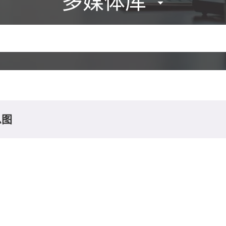
多媒体库
息图