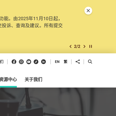
关闭特別通告
。由2025年11月10日起，
交投诉、查询及建议。所有提交
2
/
2
上一个
下一个
开始/暂停幻灯
Facebook
Instagram
Youtube
抖音
领英
分享到
开启搜寻框
们
EN
繁
资源中心
关于我们