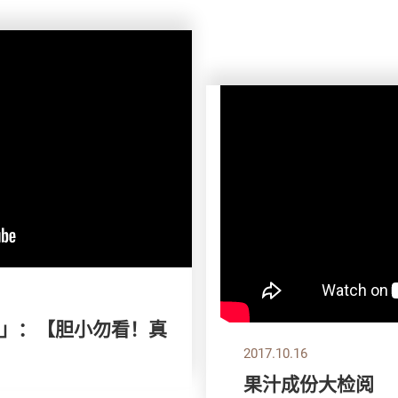
款」：【胆小勿看！真
2017.10.16
果汁成份大检阅