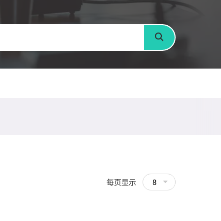
搜寻
每页显示
8