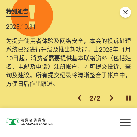
特別通告
关闭
2025.10.31
为提升使用者体验及网络安全，本会的投诉处理
系统已经进行升级及推出新功能。由2025年11月
10日起，消费者需要提供基本联络资料（包括姓
名、电邮及电话）注册帐户，才可提交投诉、查
询及建议。所有提交纪录将清晰整合于帐户中，
方便日后作出跟进。
2
/
2
上一个
下一个
开
Skip to main content
目
消费者委员会