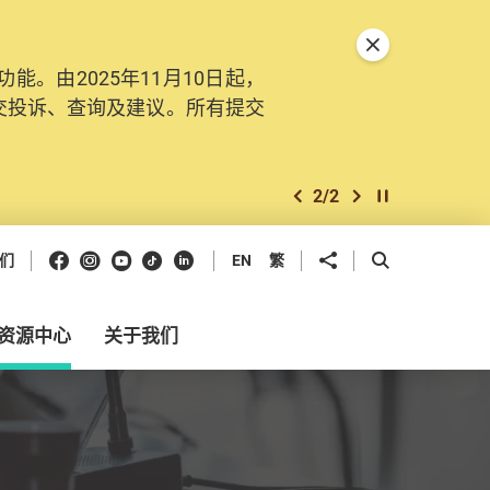
关闭特別通告
。由2025年11月10日起，
交投诉、查询及建议。所有提交
2
/
2
上一个
下一个
开始/暂停幻灯
Facebook
Instagram
Youtube
抖音
领英
分享到
开启搜寻框
们
EN
繁
资源中心
关于我们