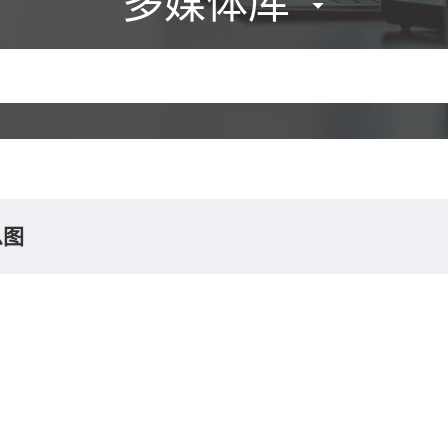
多媒体库
息图