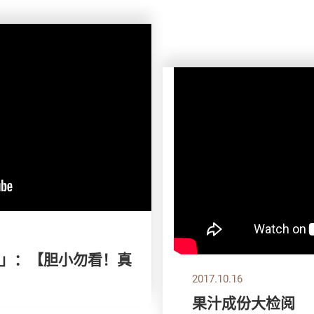
款」：【胆小勿看！真
2017.10.16
果汁成份大检阅