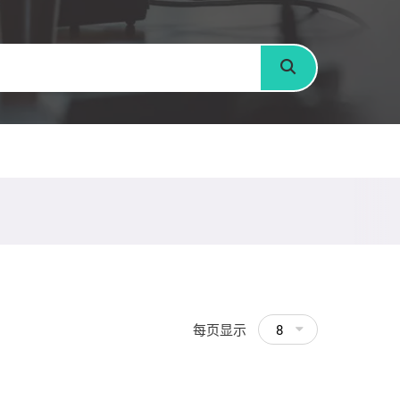
搜寻
每页显示
8