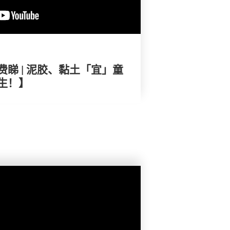
睇 | 泥胶、黏土「宜」童
生！】