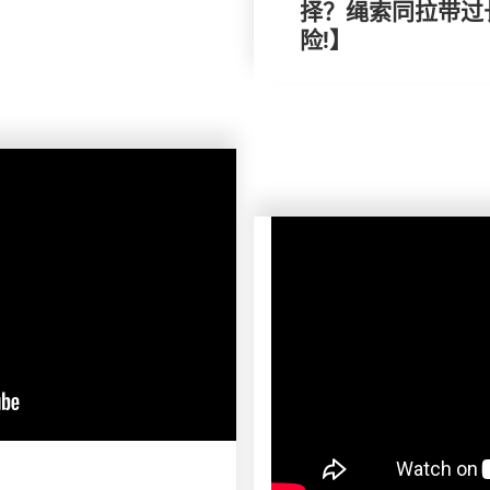
择？绳索同拉带过
险!】