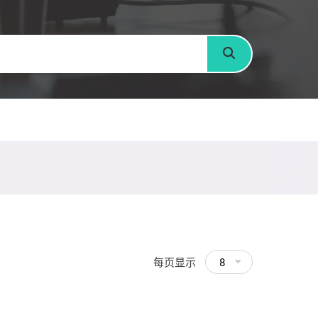
搜寻
每页显示
8