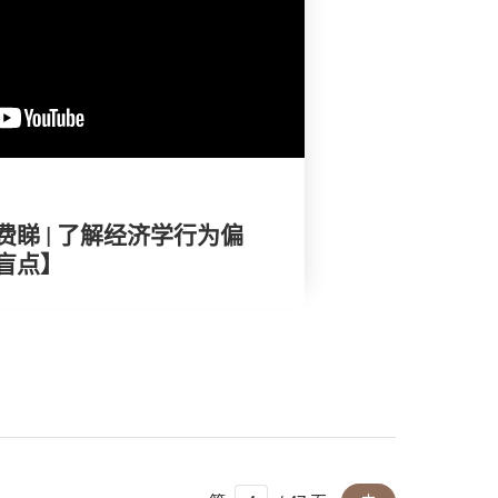
睇 | 了解经济学行为偏
盲点】