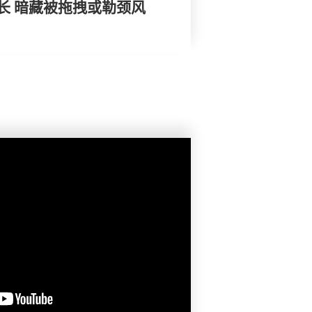
长 暗藏被拖拽或勒颈风