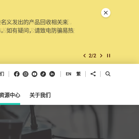
关闭特別通告
。由2025年11月10日起，
交投诉、查询及建议。所有提交
2
/
2
上一个
下一个
开始/暂停幻灯
Facebook
Instagram
Youtube
抖音
领英
分享到
开启搜寻框
们
EN
繁
资源中心
关于我们