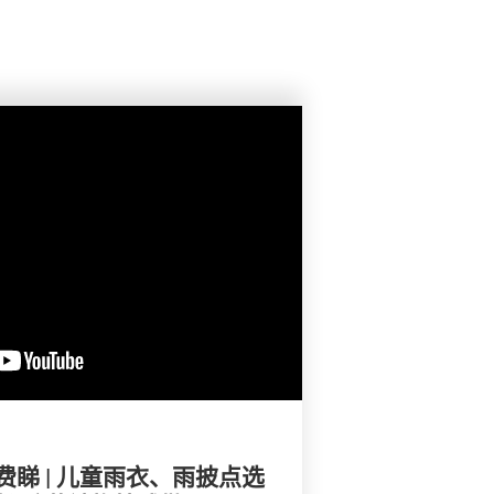
睇 | 儿童雨衣、雨披点选