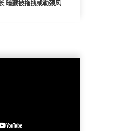
长 暗藏被拖拽或勒颈风