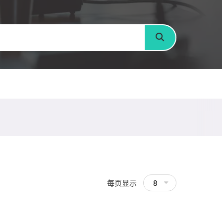
搜寻
每页显示
8