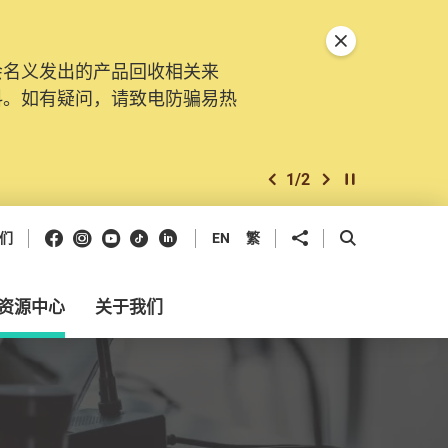
关闭特別通告
会名义发出的产品回收相关来
。由2025年11月10日起，
料。如有疑问，请致电防骗易热
交投诉、查询及建议。所有提交
2
/
2
上一个
下一个
开始/暂停幻灯
Facebook
Instagram
Youtube
抖音
领英
分享到
开启搜寻框
们
EN
繁
资源中心
关于我们