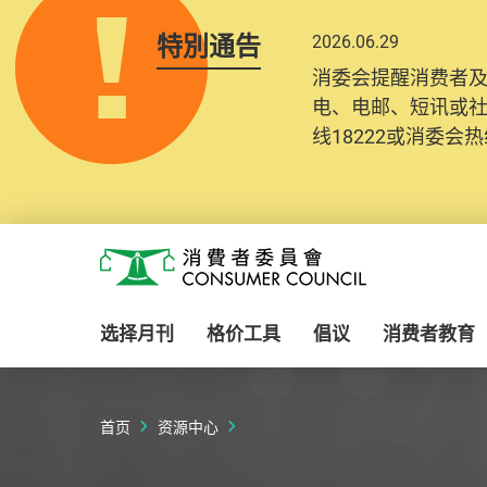
特別通告
2026.06.29
2025.10.31
消委会提醒消费者
为提升使用者体验及
电、电邮、短讯或
消费者需要提供基
线18222或消委会热线
纪录将清晰整合于
Skip to main content
消费者委员会
选择月刊
格价工具
倡议
消费者教育
首页
资源中心