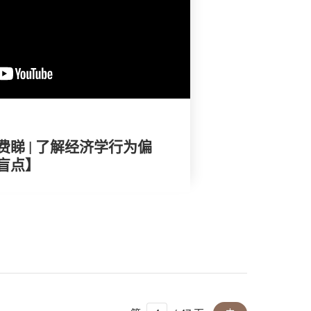
睇 | 了解经济学行为偏
盲点】