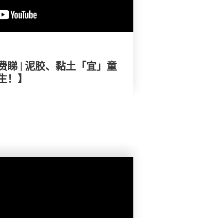
睇 | 泥胶、黏土「宜」童
生！】