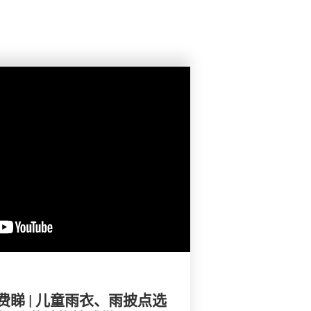
睇 | 儿童雨衣、雨披点选