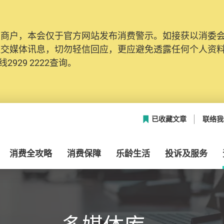
及商户，本会仅于官方网站发布消费警示。如接获以消委
网络安全，本会的投诉处理系统已经进行升级及推出新功能
社交媒体讯息，切勿轻信回应，更应避免透露任何个人资
本联络资料（包括姓名、电邮及电话）注册帐户，才可提
2929 2222查询。
帐户中，方便日后作出跟进。
已收藏文章
联络我
消费全攻略
消费保障
乐龄生活
投诉及服务