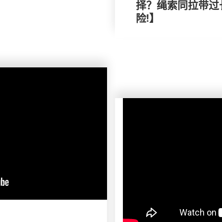
择？绳索同拉带过
险!】