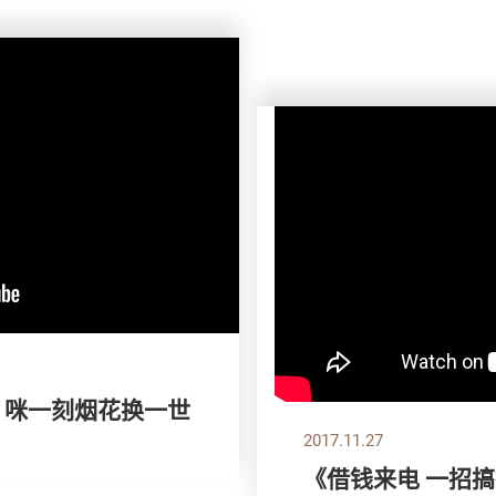
》咪一刻烟花换一世
2017.11.27
《借钱来电 一招