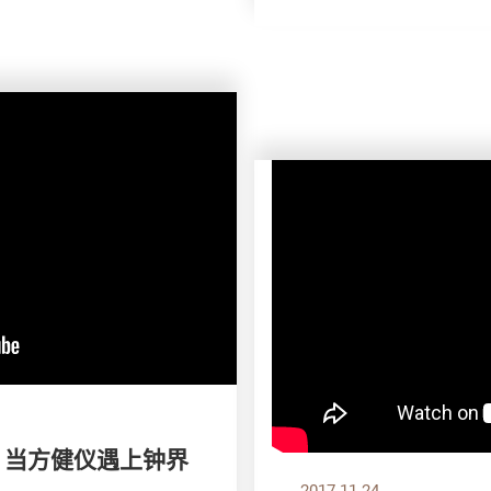
》当方健仪遇上钟界
2017.11.24