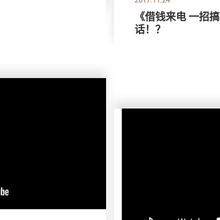
《借钱来电 一招
话！？