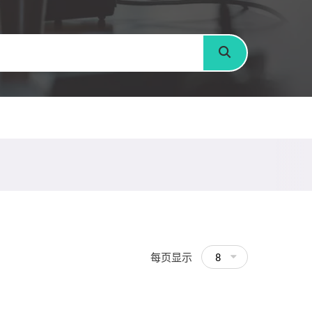
搜寻
每页显示
8