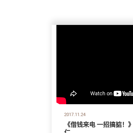
2017.11.24
《借钱来电 一招搞掂！
仁