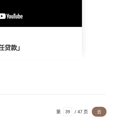
责任贷款」
第
/ 47 页
去