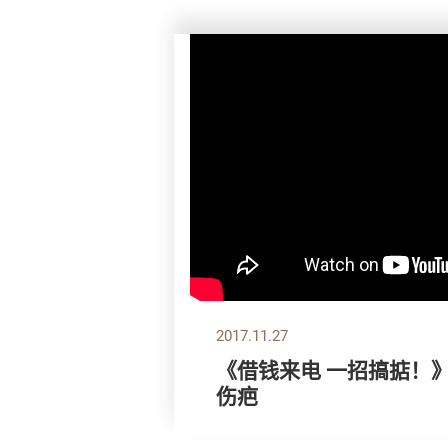
2017.11.27
《借钱来电 一招搞掂！
伤疤