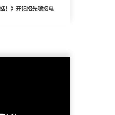
搞掂！》开记招先嚟接电