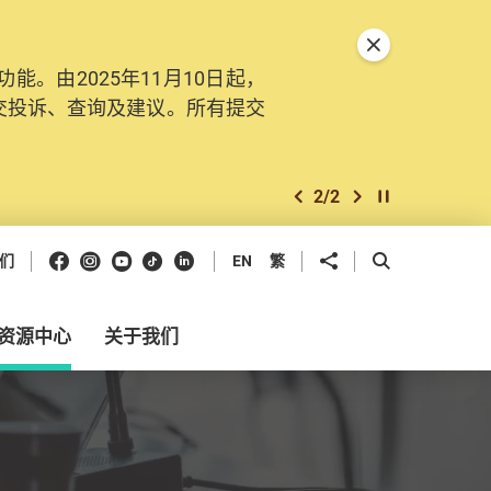
关闭特別通告
。由2025年11月10日起，
交投诉、查询及建议。所有提交
2
/
2
上一个
下一个
开始/暂停幻灯
Facebook
Instagram
Youtube
抖音
领英
分享到
开启搜寻框
们
EN
繁
资源中心
关于我们