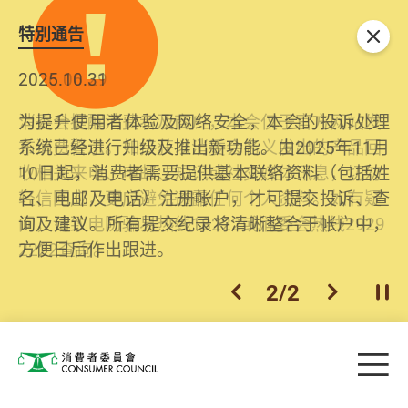
特別通告
关闭
2026.06.29
2025.10.31
消委会提醒消费者及商户，本会仅于官方网站发
为提升使用者体验及网络安全，本会的投诉处理
布消费警示。如接获以消委会名义发出的产品回
系统已经进行升级及推出新功能。由2025年11月
收相关来电、电邮、短讯或社交媒体讯息，切勿
10日起，消费者需要提供基本联络资料（包括姓
轻信回应，更应避免透露任何个人资料。如有疑
名、电邮及电话）注册帐户，才可提交投诉、查
问，请致电防骗易热线18222或消委会热线2929
询及建议。所有提交纪录将清晰整合于帐户中，
2222查询。
方便日后作出跟进。
2
/
2
上一个
下一个
开
Skip to main content
目
消费者委员会